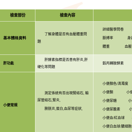
檢查部份
檢查內容
詳細醫學問卷
了解身體是否有血壓體重問
基本體格資料
脈搏率
身
題
體重
血壓
肝酵素指標是否患有肝炎
,
肝
肝功能
穀丙轉胺酵素
硬化等問題
小便顏色
/
清濁度
小便酮
小
測定係統有否出現腎結石
,
輸
尿管結石
,
腎炎
,
小便尿糖
小
小便常規
膀胱炎
,
蛋白
,
血尿等症狀
,
小便尿膽素
小便血
/
紅血球
小便白血球
/
膿細胞