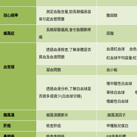
測定血脂含量
,
如長期偏高容
冠心病率
膽固醇
易引起血管閉塞
長期尿酸偏高
,
會引致關節疼
痛風症
尿酸
痛
血液紅血球
血色
透過血液檢查
,
了解身體是否
貧血及血液問題
紅血球平均容量
/
紅
血常規
凝血問題
血小板
嗜中酸性白血球
透過血液分析
,
了解白血球是
單核白血球
否過多或過少
(
白血球分類
)
嗜鹼性白血球
類風濕
類風濕關節炎
.
類風濕因子
肝癌
檢查肝癌
甲種胎兒蛋白
鼻咽癌
檢查鼻咽癌
EB
病毒抗體
.