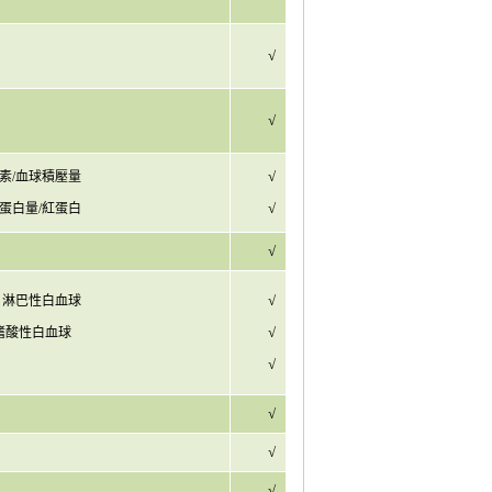
√
√
√
素
/
血球積壓量
√
蛋白量
/
紅蛋白
√
√
淋巴性白血球
√
嗜酸性白血球
√
√
√
√