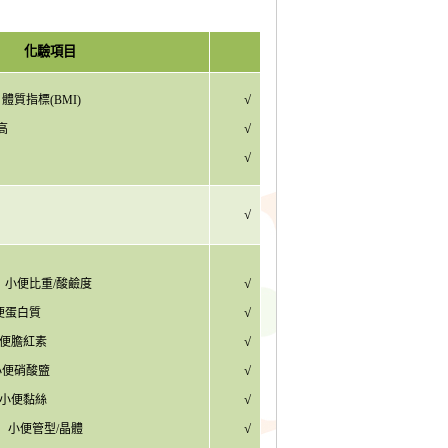
化驗項目
√
體質指標
(BMI)
√
高
√
√
√
小便比重
/
酸鹼度
√
便蛋白質
√
便膽紅素
√
小便硝酸盬
√
小便黏絲
√
小便管型
/
晶體