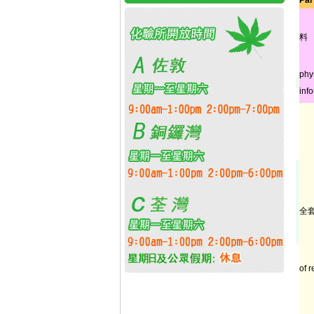
Par
料
phy
inf
全
of r