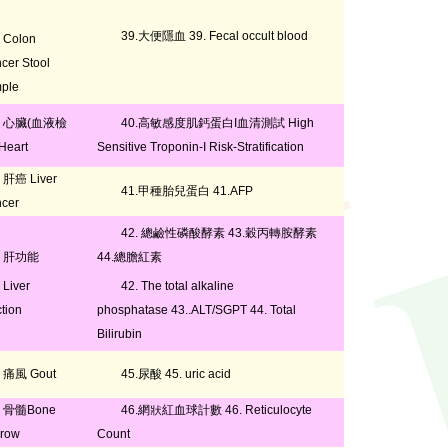
39.大便隱血 39. Fecal occult blood
Colon
cer Stool
ple
心臟(血液檢
40.高敏感度肌鈣蛋白
I
血清測試
High
Heart
Sensitive Troponin-I Risk-Stratification
肝癌 Liver
41.甲種胎兒蛋白 41.AFP
cer
42. 總鹼性磷酸酵素 43.穀丙轉胺酵素
肝功能
44.總膽紅素
Liver
42. The total alkaline
ction
phosphatase 43..ALT/SGPT 44. Total
Bilirubin
痛風 Gout
45.尿酸 45. uric acid
骨髓Bone
46.網狀紅血球計數 46. Reticulocyte
row
Count