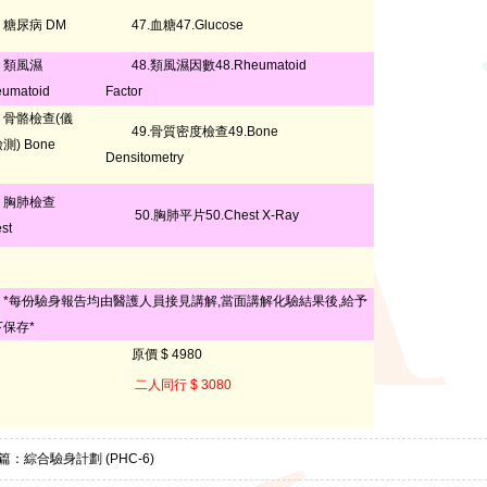
糖尿病 DM
47.血糖47.Glucose
類風濕
48.類風濕因數48.Rheumatoid
umatoid
Factor
骨骼檢查(儀
49.骨質密度檢查49.Bone
測) Bone
Densitometry
胸肺檢查
50.胸肺平片50.Chest X-Ray
st
*每份驗身報告均由醫護人員接見講解,當面講解化驗結果後,給予
下保存*
原價 $ 4980
二人同行 $ 3080
篇：
綜合驗身計劃 (PHC-6)