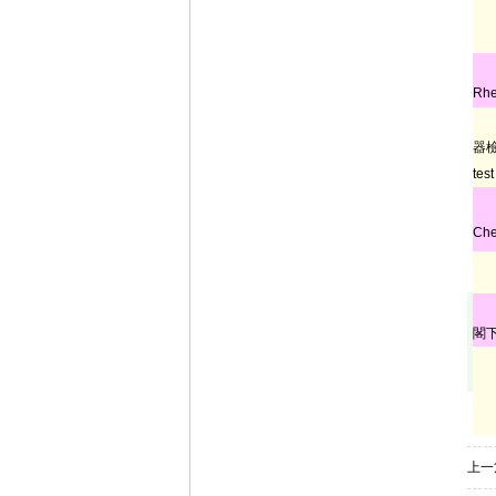
Rhe
器檢
test
Che
閣
上一