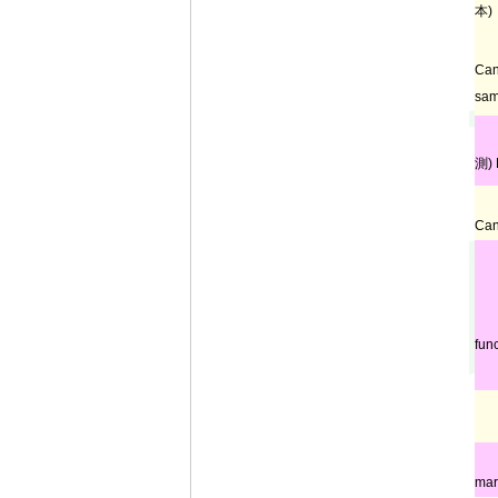
本)
Can
sam
測) 
Can
fun
mar