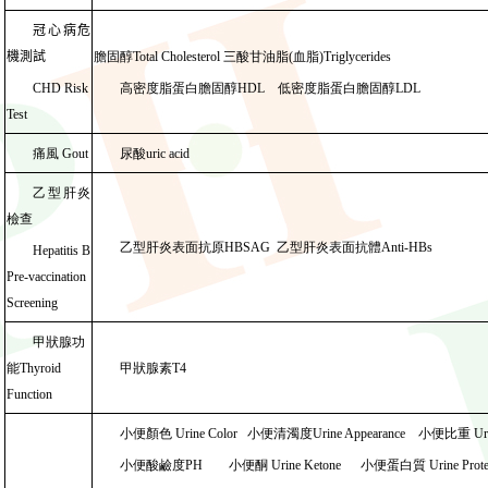
冠心病危
機測試
膽固醇
Total Cholesterol
三酸甘油脂
(
血脂
)
Triglycerides
CHD Risk
高
密度
脂蛋白
膽固醇
HDL
低
密度
脂蛋白
膽固醇
LDL
Test
痛風
Gout
尿酸
uric acid
乙型肝炎
檢查
乙型肝炎表面抗原
HBSAG
乙型肝炎表面抗體
Anti-HBs
Hepatitis B
Pre-vaccination
Screening
甲狀腺功
能
Thyroid
甲狀腺素
T4
Function
小便顏色
Urine Color
小便清濁度
Urine Appearance
小便比重
Ur
小便酸鹼度
PH
小便酮
Urine Ketone
小便蛋白質
Urine Prote