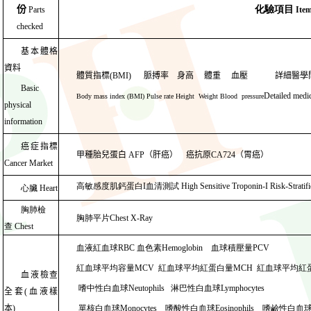
份
化驗項目
Parts
Ite
checked
基本體格
資料
體質指標
(BMI)
脈搏率
身高
體重
血壓
詳細醫學
Basic
Detailed medi
Body mass index (BMI)
Pulse rate
Height
Weight
Blood pressure
physical
information
癌症指標
甲種胎兒蛋白
AFP
（肝癌）
癌抗原
CA724
（胃癌）
Cancer Market
高敏感度肌鈣蛋白
I
血清測試
High Sensitive Troponin-I Risk-Stratifi
心臟
Heart
胸肺檢
胸肺
平片
Chest X-Ray
查
Chest
血液紅血球
RBC
血色素
Hemoglobin
血球積壓量
PCV
紅血球平均容量
MCV
紅血球平均紅蛋白量
MCH
紅血球平均紅
血液檢查
嗜中性白血球
Neutophils
淋巴性白血球
Lymphocytes
全套
(
血液樣
本
)
單核白血球
Monocytes
嗜酸性白血球
Eosinophils
嗜鹼性白血