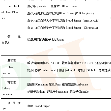
Full check
血小板
platelets
血抹片 Blood Smear
of blood Blood
血抹片(異形紅血球狀態)Blood Smear (Poikilocytosis)
test
血抹片(紅血球大小不等狀態) Blood Smear（Anisocytois）
血抹片(紅血球染色不等狀態) Blood Smear（Chromasia
）
類風
類風濕
關節炎
因子
RA Factor
濕
RA
肝功能
穀草
轉
氨酵素
AST/SGOT
穀丙轉
氨酵素
ALT/SGPT
總膽紅素
Bil
Liver
總蛋白質
Protein
，
total
白蛋白
Albumin
球蛋白
Globuim
總鹼性磷
function
腎功能
肌酸肝
Creatinine
尿素
Urea
重碳酸鹽
Bicarbonate
Kidney
鈉離子
Sodium
鉀離子
Potassium
氯離子
Chloride
Function
糖尿病
血糖
Blood Sugar
DM