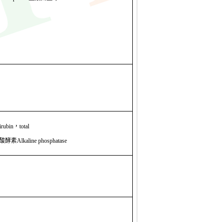
irubin
，
total
酸
酵素
Alkaline phosphatase