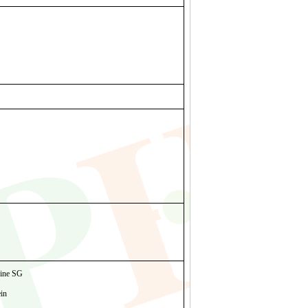
ine SG
in