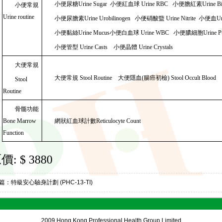
小便尿糖
Urine Sugar
小便紅血球
Urine RBC
小便膽紅素
Urine Bi
小便常規
Urine routine
小便尿膽素
Urine Urobilinogen
小便硝酸盬
Urine Nitrite
小便血
Ur
小便黏絲
Urine Mucus
小便白血球
Urine WBC
小便膿細胞
Urine P
小便管型
Urine Casts
小便晶體
Urine Crystals
大便常規
大便常規
Stool Routine
大便隱血
(腸癌初檢)
Stool Occult Blood
Stool
Routine
骨髓功能
Bone Marrow
網狀紅血球計數
Reticulocyte Count
Function
價: $ 3880
篇：
特級安心驗身計劃 (PHC-13-TI)
2009 Hong Kong Professional Health Group Limited